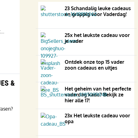
23 Schandalig leuke cadeaus
en grappig voor Vaderdag!
...
25x het leukste cadeau voor
je vader
Ontdek onze top 15 vader
zoon cadeaus en uitjes
JES &
Het geheim van het perfecte
vaderdag kado? Bekijk ze
hier alle 17!
Pasen?
23x Het leukste cadeau voor
opa