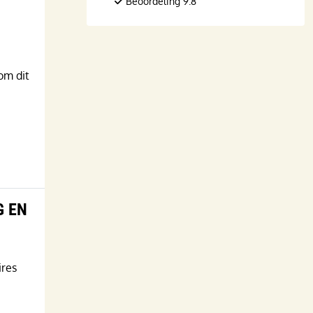
Beoordeling 9.8
om dit
G EN
ires