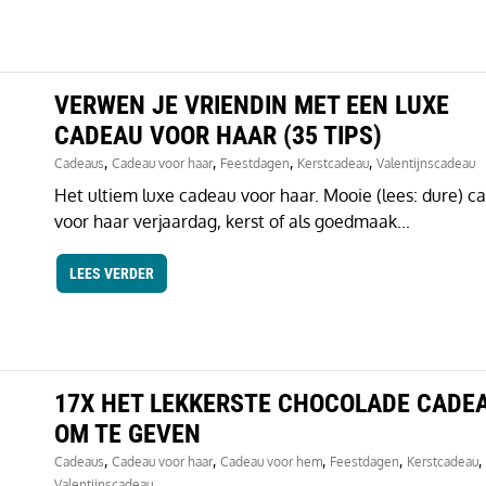
VERWEN JE VRIENDIN MET EEN LUXE
CADEAU VOOR HAAR (35 TIPS)
,
,
,
,
Cadeaus
Cadeau voor haar
Feestdagen
Kerstcadeau
Valentijnscadeau
Het ultiem luxe cadeau voor haar. Mooie (lees: dure) c
voor haar verjaardag, kerst of als goedmaak...
LEES VERDER
17X HET LEKKERSTE CHOCOLADE CADE
OM TE GEVEN
,
,
,
,
,
Cadeaus
Cadeau voor haar
Cadeau voor hem
Feestdagen
Kerstcadeau
Valentijnscadeau