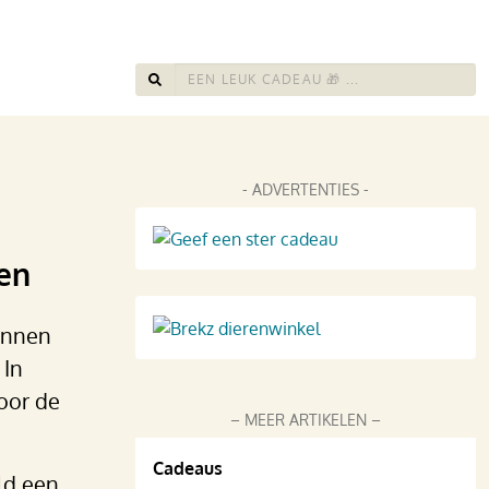
- ADVERTENTIES -
gen
wennen
 In
oor de
– MEER ARTIKELEN –
Cadeaus
ld een