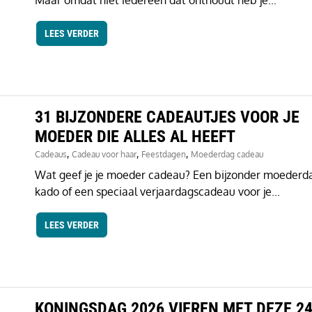
Maar omdat niet iedereen dat onthoudt heb je...
LEES VERDER
31 BIJZONDERE CADEAUTJES VOOR JE
MOEDER DIE ALLES AL HEEFT
,
,
,
Cadeaus
Cadeau voor haar
Feestdagen
Moederdag cadeau
Wat geef je je moeder cadeau? Een bijzonder moederd
kado of een speciaal verjaardagscadeau voor je...
LEES VERDER
KONINGSDAG 2026 VIEREN MET DEZE 2