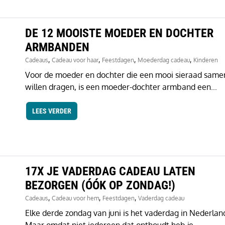
DE 12 MOOISTE MOEDER EN DOCHTER
ARMBANDEN
,
,
,
,
Cadeaus
Cadeau voor haar
Feestdagen
Moederdag cadeau
Kinderen
Voor de moeder en dochter die een mooi sieraad same
willen dragen, is een moeder-dochter armband een...
LEES VERDER
17X JE VADERDAG CADEAU LATEN
BEZORGEN (ÓÓK OP ZONDAG!)
,
,
,
Cadeaus
Cadeau voor hem
Feestdagen
Vaderdag cadeau
Elke derde zondag van juni is het vaderdag in Nederlan