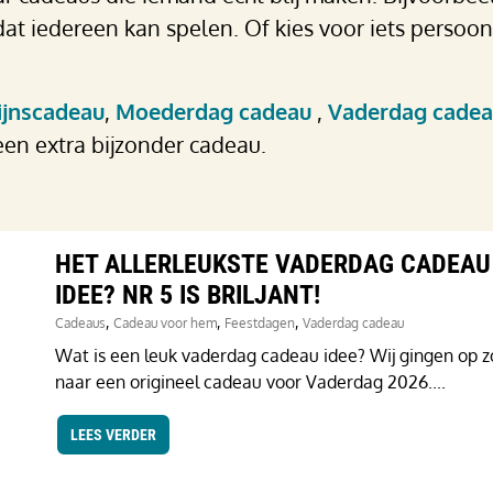
t iedereen kan spelen. Of kies voor iets persoonl
ijnscadeau
,
Moederdag cadeau
,
Vaderdag cade
en extra bijzonder cadeau.
HET ALLERLEUKSTE VADERDAG CADEAU
IDEE? NR 5 IS BRILJANT!
,
,
,
Cadeaus
Cadeau voor hem
Feestdagen
Vaderdag cadeau
Wat is een leuk vaderdag cadeau idee? Wij gingen op 
naar een origineel cadeau voor Vaderdag 2026....
LEES VERDER