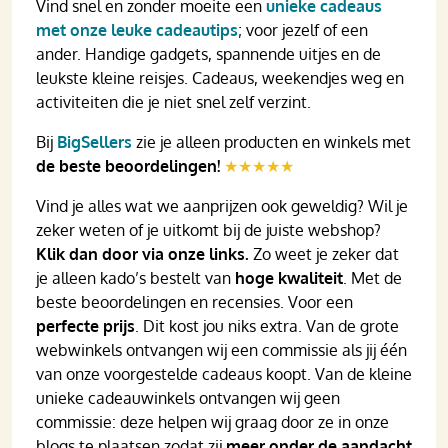
Vind snel en zonder moeite een
unieke cadeaus
met onze leuke cadeautips
; voor jezelf of een
ander. Handige gadgets, spannende uitjes en de
leukste kleine reisjes. Cadeaus, weekendjes weg en
activiteiten die je niet snel zelf verzint.
Bij
BigSellers
zie je alleen producten en winkels met
de beste beoordelingen!
★★★★★
Vind je alles wat we aanprijzen ook geweldig? Wil je
zeker weten of je uitkomt bij de juiste webshop?
Klik dan door via onze links.
Zo weet je zeker dat
je alleen kado’s bestelt van
hoge kwaliteit
. Met de
beste beoordelingen en recensies. Voor een
perfecte prijs
. Dit kost jou niks extra. Van de grote
webwinkels ontvangen wij een commissie als jij één
van onze voorgestelde cadeaus koopt. Van de kleine
unieke cadeauwinkels ontvangen wij geen
commissie: deze helpen wij graag door ze in onze
blogs te plaatsen zodat zij
meer onder de aandacht