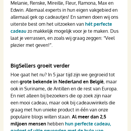
Melanie, Renske, Mireille, Fleur, Ramona, Max en
Edwin. Allemaal experts in hun eigen vakgebied en
allemaal gek op cadeautjes! En samen doen wij ons
uiterste best om het uitzoeken van
hét perfecte
cadeau
zo makkelijk mogelijk voor je te maken. Dus
laat je verrassen, en zoals wij graag zeggen: “Veel
plezier met geven!”.
BigSellers groeit verder
Hoe gaat het nu? In 5 jaar tijd zijn we gegroeid tot
een
grote bekende in Nederland en België
, maar
ook in Suriname, de Antillen en de rest van Europa.
En niet alleen bij bezoekers die op zoek zijn naar
een mooi cadeau, maar ook bij cadeauwinkels die
graag met hun unieke product in één van onze
populaire blogs willen staan.
Al meer dan 2,5
miljoen mensen
hebben
hun perfecte cadeau,
gadget of uitje gevonden met de hulp van