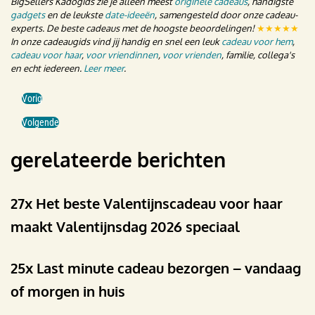
BigSellers Kadogids zie je alleen meest
originele cadeaus
, handigste
gadgets
en de leukste
date-ideeën
, samengesteld door onze cadeau-
experts. De beste cadeaus met de hoogste beoordelingen!
★★★★★
In onze cadeaugids vind jij handig en snel een leuk
cadeau voor hem
,
cadeau voor haar
,
voor vriendinnen
,
voor vrienden
, familie, collega's
en echt iedereen.
Leer meer
.
Vorig
Volgende
gerelateerde berichten
27x Het beste Valentijnscadeau voor haar
maakt Valentijnsdag 2026 speciaal
25x Last minute cadeau bezorgen – vandaag
of morgen in huis