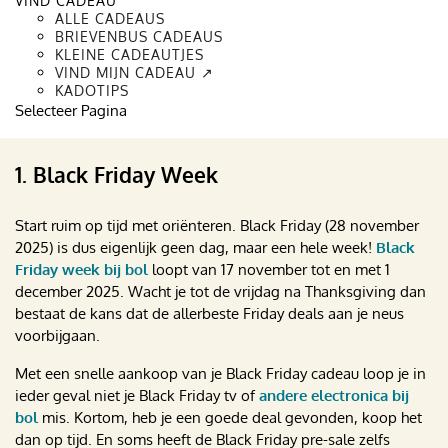
VIND CADEAU
Webshops bieden tegen elkaar op met hoge kortingen. Zie jij
ALLE CADEAUS
BRIEVENBUS CADEAUS
een goede aanbieding voorbijkomen en wil je niet wachten?
KLEINE CADEAUTJES
Met deze tips weet je zeker of de huidige vraagprijs ook echt
VIND MIJN CADEAU ↗
een goede deal is. Dit zijn de 7 beste Black Friday tips die jou
KADOTIPS
gaan helpen met het maken van de beste keus!
Selecteer Pagina
1. Black Friday Week
Start ruim op tijd met oriënteren. Black Friday (28 november
2025) is dus eigenlijk geen dag, maar een hele week!
Black
Friday week bij bol
loopt van 17 november tot en met 1
december 2025. Wacht je tot de vrijdag na Thanksgiving dan
bestaat de kans dat de allerbeste Friday deals aan je neus
voorbijgaan.
Met een snelle aankoop van je Black Friday cadeau loop je in
ieder geval niet je Black Friday tv of
andere electronica bij
bol
mis. Kortom, heb je een goede deal gevonden, koop het
dan op tijd. En soms heeft de Black Friday pre-sale zelfs