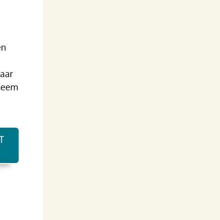
en
maar
 neem
T