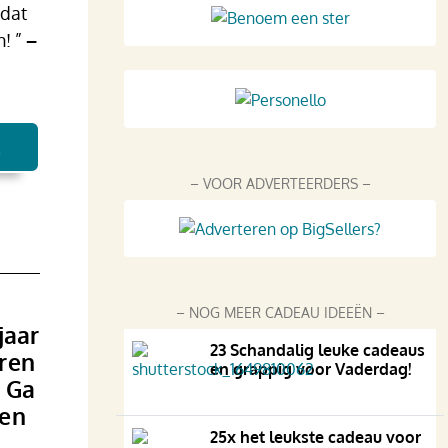
 dat
n! ”
–
R
– VOOR ADVERTEERDERS –
– NOG MEER CADEAU IDEEËN –
jaar
23 Schandalig leuke cadeaus
eren
en grappig voor Vaderdag!
? Ga
een
25x het leukste cadeau voor