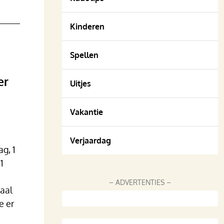
Kinderen
Spellen
er
Uitjes
Vakantie
Verjaardag
g, 1
1
– ADVERTENTIES –
maal
e er