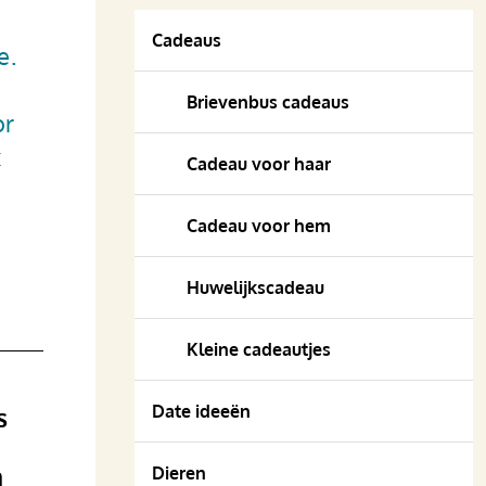
Cadeaus
e.
Brievenbus cadeaus
or
x
Cadeau voor haar
Cadeau voor hem
Huwelijkscadeau
Kleine cadeautjes
Date ideeën
s
n
Dieren