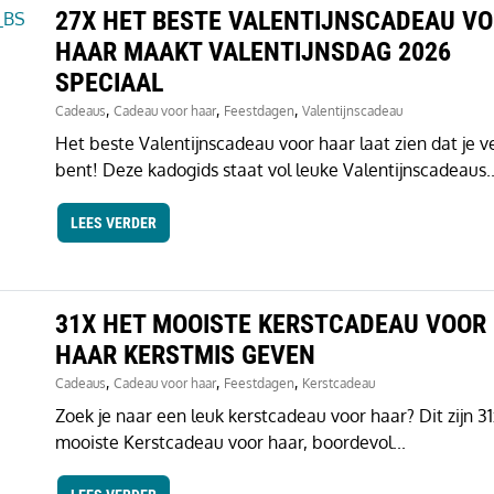
27X HET BESTE VALENTIJNSCADEAU V
HAAR MAAKT VALENTIJNSDAG 2026
SPECIAAL
,
,
,
Cadeaus
Cadeau voor haar
Feestdagen
Valentijnscadeau
Het beste Valentijnscadeau voor haar laat zien dat je ve
bent! Deze kadogids staat vol leuke Valentijnscadeaus..
LEES VERDER
31X HET MOOISTE KERSTCADEAU VOOR
HAAR KERSTMIS GEVEN
,
,
,
Cadeaus
Cadeau voor haar
Feestdagen
Kerstcadeau
Zoek je naar een leuk kerstcadeau voor haar? Dit zijn 31
mooiste Kerstcadeau voor haar, boordevol...