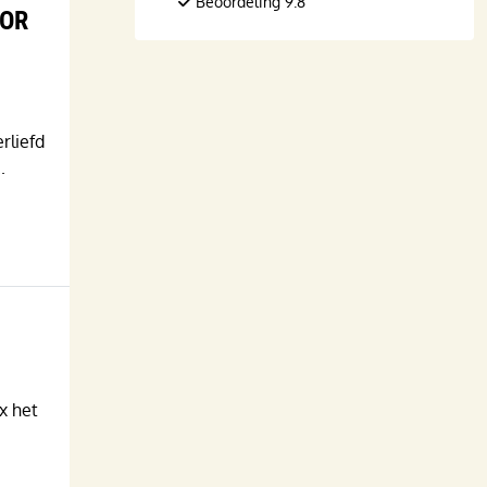
Beoordeling 9.8
OOR
rliefd
.
x het