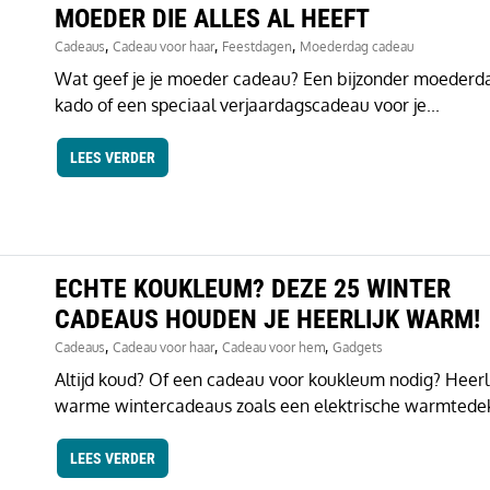
MOEDER DIE ALLES AL HEEFT
,
,
,
Cadeaus
Cadeau voor haar
Feestdagen
Moederdag cadeau
Wat geef je je moeder cadeau? Een bijzonder moederd
kado of een speciaal verjaardagscadeau voor je...
LEES VERDER
ECHTE KOUKLEUM? DEZE 25 WINTER
CADEAUS HOUDEN JE HEERLIJK WARM!
,
,
,
Cadeaus
Cadeau voor haar
Cadeau voor hem
Gadgets
Altijd koud? Of een cadeau voor koukleum nodig? Heerli
warme wintercadeaus zoals een elektrische warmtedek
LEES VERDER