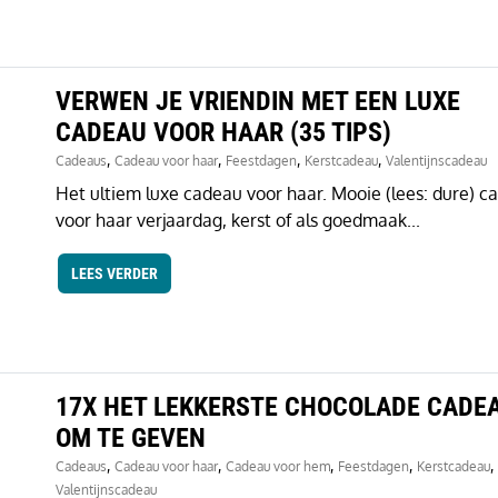
VERWEN JE VRIENDIN MET EEN LUXE
CADEAU VOOR HAAR (35 TIPS)
,
,
,
,
Cadeaus
Cadeau voor haar
Feestdagen
Kerstcadeau
Valentijnscadeau
Het ultiem luxe cadeau voor haar. Mooie (lees: dure) c
voor haar verjaardag, kerst of als goedmaak...
LEES VERDER
17X HET LEKKERSTE CHOCOLADE CADE
OM TE GEVEN
,
,
,
,
,
Cadeaus
Cadeau voor haar
Cadeau voor hem
Feestdagen
Kerstcadeau
Valentijnscadeau