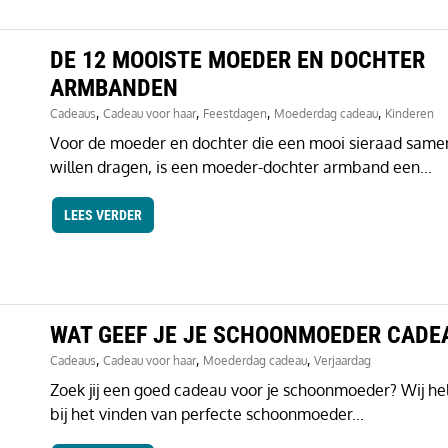
DE 12 MOOISTE MOEDER EN DOCHTER
ARMBANDEN
,
,
,
,
Cadeaus
Cadeau voor haar
Feestdagen
Moederdag cadeau
Kinderen
Voor de moeder en dochter die een mooi sieraad same
willen dragen, is een moeder-dochter armband een...
LEES VERDER
WAT GEEF JE JE SCHOONMOEDER CADE
,
,
,
Cadeaus
Cadeau voor haar
Moederdag cadeau
Verjaardag
Zoek jij een goed cadeau voor je schoonmoeder? Wij he
bij het vinden van perfecte schoonmoeder...