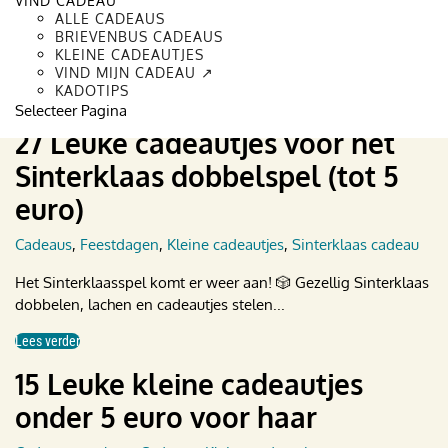
VIND CADEAU
Cadeaus
,
Valentijnscadeau
ALLE CADEAUS
BRIEVENBUS CADEAUS
Voor je het weet is het alweer Valentijnsdag! Of voor als je
KLEINE CADEAUTJES
gewoon een leuk kleinig­heidje voor...
VIND MIJN CADEAU ↗
KADOTIPS
Lees verder
Selecteer Pagina
27 Leuke cadeautjes voor het
Sinterklaas dobbelspel (tot 5
euro)
Cadeaus
,
Feestdagen
,
Kleine cadeautjes
,
Sinterklaas cadeau
Het Sinterklaasspel komt er weer aan! 🎲 Gezellig Sinterklaas
dobbelen, lachen en cadeautjes stelen...
Lees verder
15 Leuke kleine cadeautjes
onder 5 euro voor haar