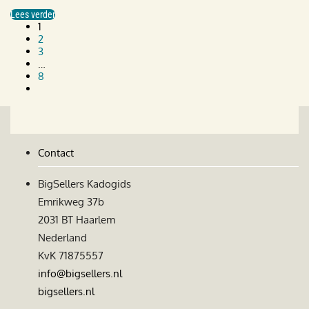
Lees verder
1
2
3
…
8
Contact
BigSellers Kadogids
Emrikweg 37b
2031 BT Haarlem
Nederland
KvK 71875557
info@bigsellers.nl
bigsellers.nl