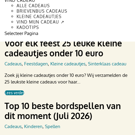
VIND CADEAU
Cadeau voor haar
,
Cadeaus
,
Kleine cadeautjes
ALLE CADEAUS
BRIEVENBUS CADEAUS
Wat kan je voor een vrouw kopen voor 10 euro? Gewoon een
KLEINE CADEAUTJES
kleinigheidje geven is zo leuk! Hier vind...
VIND MIJN CADEAU ↗
KADOTIPS
Lees verder
Selecteer Pagina
Voor elk feest 25 leuke kleine
cadeautjes onder 10 euro
Cadeaus
,
Feestdagen
,
Kleine cadeautjes
,
Sinterklaas cadeau
Zoek jij kleine cadeautjes onder 10 euro? Wij verzamelden de
25 leukste kleine cadeaus voor haar...
Lees verder
Top 10 beste bordspellen van
dit moment (Juli 2026)
Cadeaus
,
Kinderen
,
Spellen