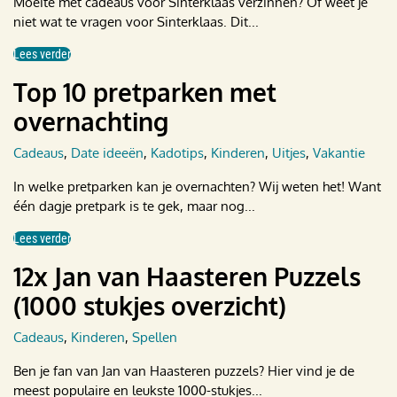
Moeite met cadeaus voor Sinterklaas verzinnen? Of weet je
niet wat te vragen voor Sinterklaas. Dit...
Lees verder
Top 10 pretparken met
overnachting
Cadeaus
,
Date ideeën
,
Kadotips
,
Kinderen
,
Uitjes
,
Vakantie
In welke pretparken kan je overnachten? Wij weten het! Want
één dagje pretpark is te gek, maar nog...
Lees verder
12x Jan van Haasteren Puzzels
(1000 stukjes overzicht)
Cadeaus
,
Kinderen
,
Spellen
Ben je fan van Jan van Haasteren puzzels? Hier vind je de
meest populaire en leukste 1000-stukjes...