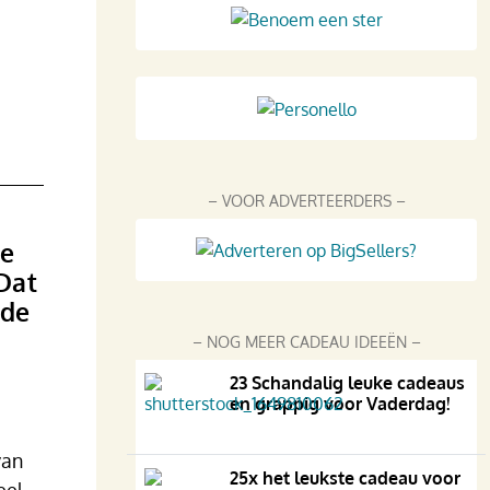
– VOOR ADVERTEERDERS –
de
Dat
 de
– NOG MEER CADEAU IDEEËN –
23 Schandalig leuke cadeaus
en grappig voor Vaderdag!
van
25x het leukste cadeau voor