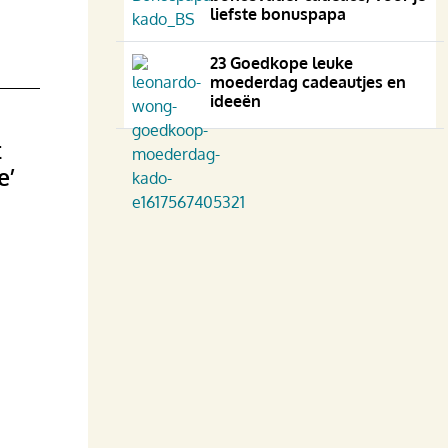
liefste bonuspapa
23 Goedkope leuke
moederdag cadeautjes en
ideeën
t
e’