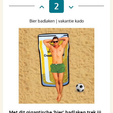
2
Bier badlaken | vakantie kado
Met dit gigantische 'bier' badlaken trek jij