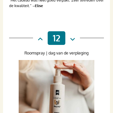
“Het cadeau was heel goed verpakt. Zeer tevreden over
de kwaliteit.”
–Elise
12
Roomspray | dag van de verpleging