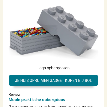
Lego opbergdozen
JE HUIS OPRUIMEN GADGET KOPEN BIJ BOL
Review:
Mooie praktische opbergdoos
“Leuk design en praktisch om zowel lego als andere