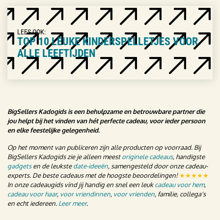
LEES OOK:
TOP 10 LEUKE KINDERSPELLETJES VOOR
ALLE LEEFTIJDEN
BigSellers Kadogids is een behulpzame en betrouwbare partner die
jou helpt bij het vinden van hét perfecte cadeau, voor ieder persoon
en elke feestelijke gelegenheid.
Op het moment van publiceren zijn alle producten op voorraad. Bij
BigSellers Kadogids zie je alleen meest
originele cadeaus
, handigste
gadgets
en de leukste
date-ideeën
, samengesteld door onze cadeau-
experts. De beste cadeaus met de hoogste beoordelingen!
★★★★★
In onze cadeaugids vind jij handig en snel een leuk
cadeau voor hem
,
cadeau voor haar
,
voor vriendinnen
,
voor vrienden
, familie, collega's
en echt iedereen.
Leer meer
.