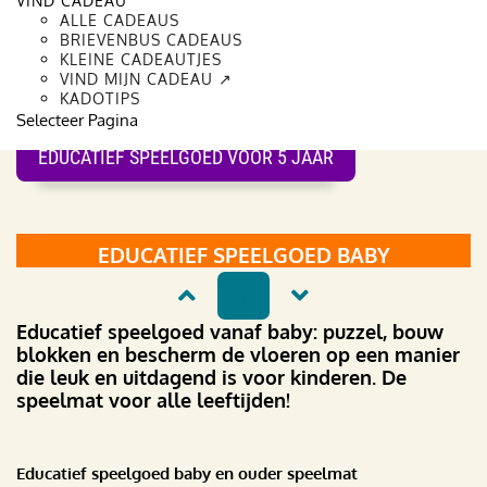
VIND CADEAU
EDUCATIEF SPEELGOED VOOR 1 JAAR
ALLE CADEAUS
BRIEVENBUS CADEAUS
EDUCATIEF SPEELGOED VOOR 2 JAAR
KLEINE CADEAUTJES
VIND MIJN CADEAU ↗
EDUCATIEF SPEELGOED VOOR 3 JAAR
KADOTIPS
Selecteer Pagina
EDUCATIEF SPEELGOED VOOR 4 JAAR
EDUCATIEF SPEELGOED VOOR 5 JAAR
EDUCATIEF SPEELGOED BABY
1
Educatief speelgoed vanaf baby: puzzel, bouw
blokken en bescherm de vloeren op een manier
die leuk en uitdagend is voor kinderen. De
speelmat voor alle leeftijden!
Educatief speelgoed baby en ouder speelmat